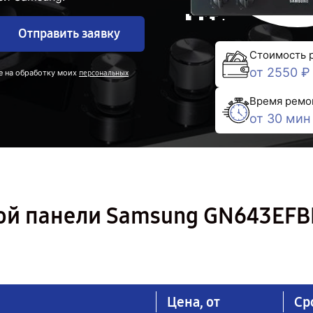
Отправить заявку
Стоимость 
от 2550 ₽
е на обработку моих
персональных
Время ремо
от 30 мин
ой панели Samsung GN643EFB
Цена, от
Ср