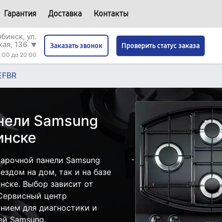
Гарантия
Доставка
Контакты
бинск, ул.
кая, 136
▼
Проверить статус заказа
Заказать звонок
:00 до 20:00
EFBR
нели Samsung
инске
варочной панели Samsung
здом на дом, так и на базе
нске. Выбор зависит от
 Сервисный центр
нием для диагностики и
ей Samsung.