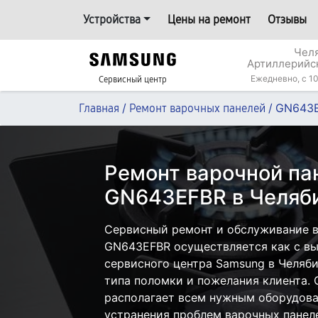
Устройства
Цены на ремонт
Отзывы
Челя
Артиллерийс
Ежедневно, с 10
Сервисный центр
/
/
GN643
Главная
Ремонт варочных панелей
Ремонт варочной па
GN643EFBR в Челяб
Сервисный ремонт и обслуживание 
GN643EFBR осуществляется как с вые
сервисного центра Samsung в Челяби
типа поломки и пожелания клиента.
располагает всем нужным оборудова
устранения проблем варочных панел