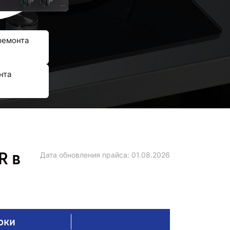
ремонта
нта
R в
Дата обновления прайса:
01.08.2026
оки