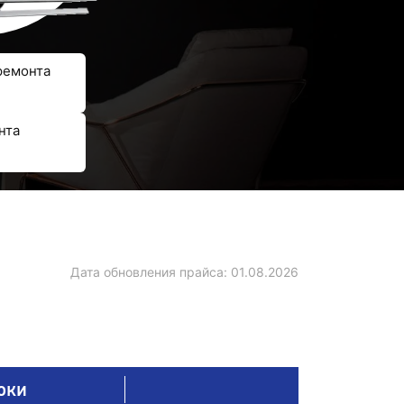
ремонта
нта
Дата обновления прайса:
01.08.2026
оки