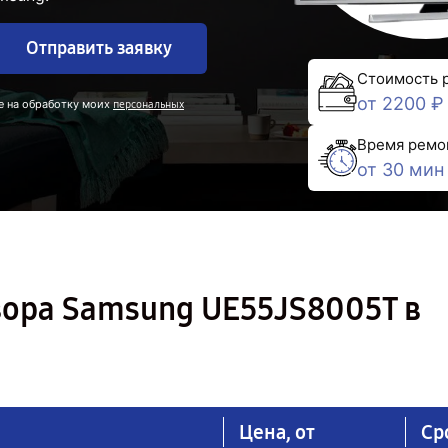
Отправить заявку
Стоимость 
от 2200 ₽
е на обработку моих
персональных
Время ремо
от 30 мин
зора Samsung UE55JS8005T в
Цена, от
Ср