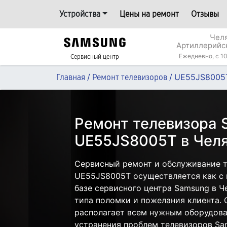
Устройства
Цены на ремонт
Отзывы
Челя
Артиллерийс
Ежедневно, с 10
Сервисный центр
/
/
UE55JS8005
Главная
Ремонт телевизоров
Ремонт телевизора
UE55JS8005T в Чел
Сервисный ремонт и обслуживание 
UE55JS8005T осуществляется как с в
базе сервисного центра Samsung в Ч
типа поломки и пожелания клиента.
располагает всем нужным оборудова
устранения проблем телевизоров Sa