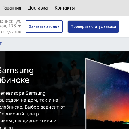
Гарантия
Доставка
Контакты
бинск, ул.
кая, 136
▼
Проверить статус заказа
Заказать звонок
:00 до 20:00
T
 Samsung
ябинске
телевизора Samsung
ыездом на дом, так и на
елябинске. Выбор зависит от
 Сервисный центр
нием для диагностики и
msung.