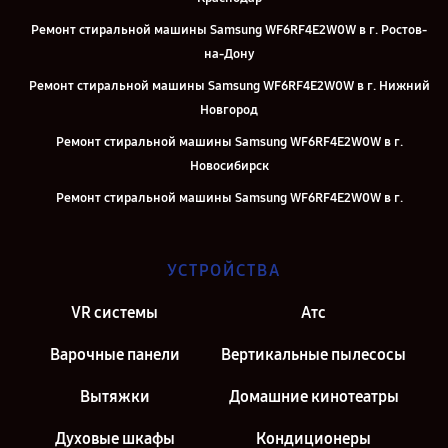
Ремонт стиральной машины Samsung WF6RF4E2W0W в г. Ростов-
на-Дону
Ремонт стиральной машины Samsung WF6RF4E2W0W в г. Нижний
Новгород
Ремонт стиральной машины Samsung WF6RF4E2W0W в г.
Новосибирск
Ремонт стиральной машины Samsung WF6RF4E2W0W в г.
Екатеринбург
Ремонт стиральной машины Samsung WF6RF4E2W0W в г. Казань
УСТРОЙСТВА
Ремонт стиральной машины Samsung WF6RF4E2W0W в г. Москва
VR системы
Атс
Ремонт стиральной машины Samsung WF6RF4E2W0W в г. Санкт-
Петербург
Варочные панели
Вертикальные пылесосы
Вытяжки
Домашние кинотеатры
Духовые шкафы
Кондиционеры