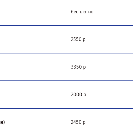
бесплатно
2550 р
3350 р
2000 р
е)
2450 р