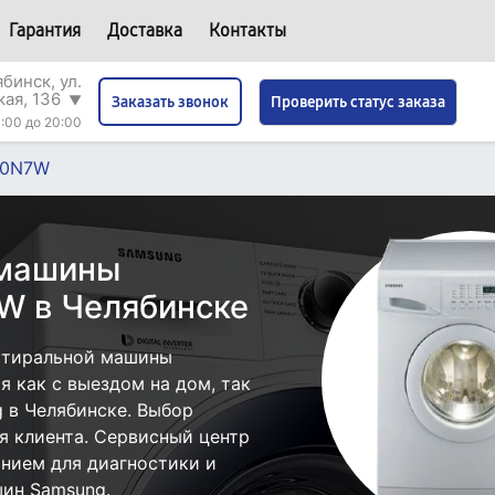
Гарантия
Доставка
Контакты
бинск, ул.
кая, 136
▼
Проверить статус заказа
Заказать звонок
:00 до 20:00
50N7W
 машины
 в Челябинске
стиральной машины
как с выездом на дом, так
g в Челябинске. Выбор
я клиента. Сервисный центр
нием для диагностики и
ин Samsung.