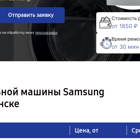
Отправить заявку
Стоимость 
от 1850 ₽
е на обработку моих
персональных
Время ремо
от 30 мин
льной машины Samsung
нске
Цена, от
Ср