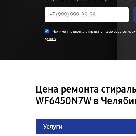
Нажимая на кнопку отправить я даю свое согласи
.
данных
Цена ремонта стира
WF6450N7W в Челяби
Услуги