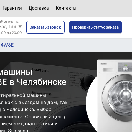
Гарантия
Доставка
Контакты
бинск, ул.
кая, 136
▼
Проверить статус заказа
Заказать звонок
:00 до 20:00
04W8E
 машины
 в Челябинске
стиральной машины
 как с выездом на дом, так
g в Челябинске. Выбор
я клиента. Сервисный центр
нием для диагностики и
ин Samsung.