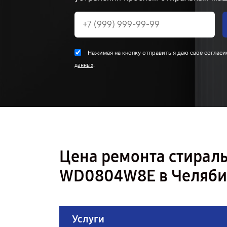
Нажимая на кнопку отправить я даю свое согласи
.
данных
Цена ремонта стира
WD0804W8E в Челяби
Услуги