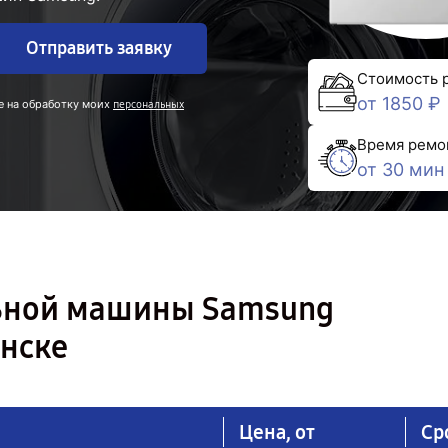
Отправить заявку
Стоимость 
от 1850 ₽
е на обработку моих
персональных
Время ремо
от 30 мин
льной машины Samsung
нске
Цена, от
Ср