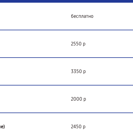
бесплатно
2550 р
3350 р
2000 р
е)
2450 р