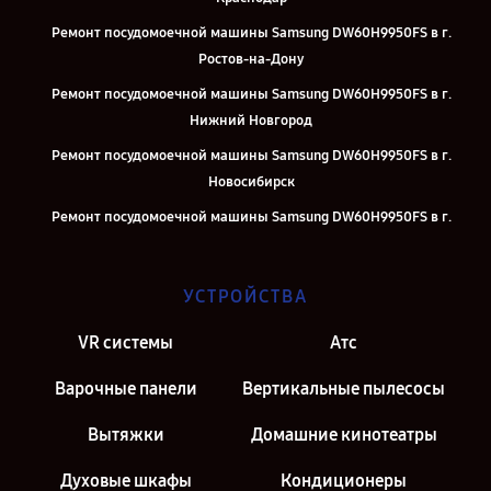
Ремонт посудомоечной машины Samsung DW60H9950FS в г.
Ростов-на-Дону
Ремонт посудомоечной машины Samsung DW60H9950FS в г.
Нижний Новгород
Ремонт посудомоечной машины Samsung DW60H9950FS в г.
Новосибирск
Ремонт посудомоечной машины Samsung DW60H9950FS в г.
Екатеринбург
Ремонт посудомоечной машины Samsung DW60H9950FS в г.
УСТРОЙСТВА
Казань
Ремонт посудомоечной машины Samsung DW60H9950FS в г.
VR системы
Атс
Москва
Варочные панели
Вертикальные пылесосы
Ремонт посудомоечной машины Samsung DW60H9950FS в г.
Санкт-Петербург
Вытяжки
Домашние кинотеатры
Духовые шкафы
Кондиционеры