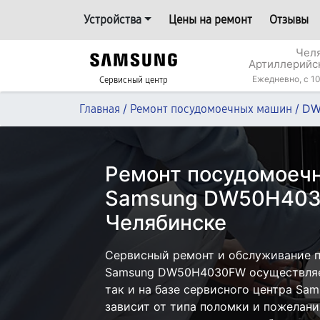
Устройства
Цены на ремонт
Отзывы
Челя
Артиллерийс
Ежедневно, с 10
Сервисный центр
/
/
DW
Главная
Ремонт посудомоечных машин
Ремонт посудомоеч
Samsung DW50H403
Челябинске
Сервисный ремонт и обслуживание 
Samsung DW50H4030FW осуществляет
так и на базе сервисного центра Sa
зависит от типа поломки и пожелани