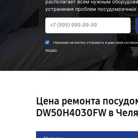
располагает всем нужным оборудова
устранения проблем посудомоечных
Нажимая на кнопку отправить я даю свое согласи
.
данных
Цена ремонта посуд
DW50H4030FW в Челя