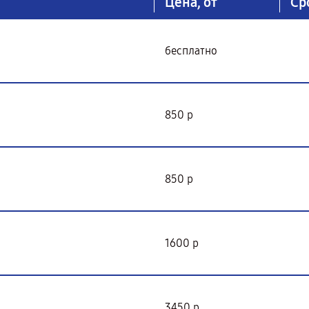
Цена, от
Ср
бесплатно
850 р
850 р
1600 р
3450 р