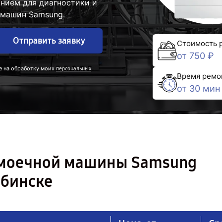
нием для диагностики и
 машин Samsung.
Отправить заявку
Стоимость 
от 750 ₽
е на обработку моих
персональных
Время ремо
от 30 мин
омоечной машины Samsung
бинске