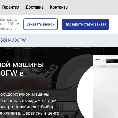
Гарантия
Доставка
Контакты
бинск, ул.
кая, 136
▼
Проверить статус заказа
Заказать звонок
:00 до 20:00
50H4030FW
ной машины
0FW в
посудомоечной машины
ся как с выездом на дом,
msung в Челябинске. Выбор
я клиента. Сервисный центр