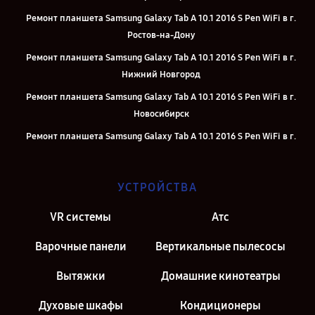
Ремонт планшета Samsung Galaxy Tab A 10.1 2016 S Pen WiFi в г.
Ростов-на-Дону
Ремонт планшета Samsung Galaxy Tab A 10.1 2016 S Pen WiFi в г.
Нижний Новгород
Ремонт планшета Samsung Galaxy Tab A 10.1 2016 S Pen WiFi в г.
Новосибирск
Ремонт планшета Samsung Galaxy Tab A 10.1 2016 S Pen WiFi в г.
Екатеринбург
Ремонт планшета Samsung Galaxy Tab A 10.1 2016 S Pen WiFi в г.
УСТРОЙСТВА
Казань
Ремонт планшета Samsung Galaxy Tab A 10.1 2016 S Pen WiFi в г.
VR системы
Атс
Москва
Варочные панели
Вертикальные пылесосы
Ремонт планшета Samsung Galaxy Tab A 10.1 2016 S Pen WiFi в г.
Санкт-Петербург
Вытяжки
Домашние кинотеатры
Духовые шкафы
Кондиционеры