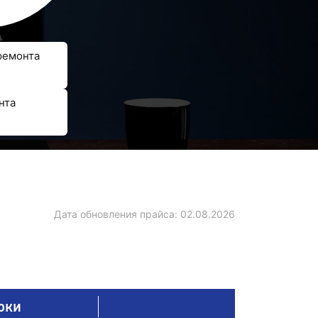
ремонта
нта
Дата обновления прайса:
02.08.2026
оки