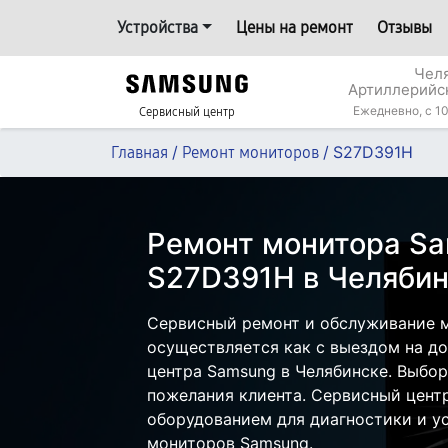
Устройства
Цены на ремонт
Отзывы
Челя
Артиллерийс
Ежедневно, с 10
Сервисный центр
/
/
S27D391H
Главная
Ремонт мониторов
Ремонт монитора S
S27D391H в Челябин
Сервисный ремонт и обслуживание 
осуществляется как с выездом на дом
центра Samsung в Челябинске. Выбор
пожелания клиента. Сервисный цент
оборудованием для диагностики и у
мониторов Samsung.