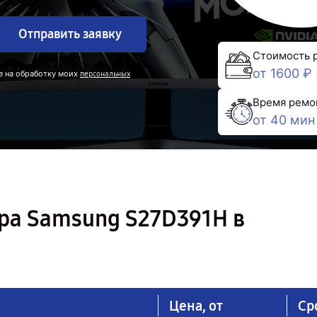
Отправить заявку
Стоимость 
от 1600 ₽
е на обработку моих
персональных
Время ремо
от 40 мин
ра Samsung S27D391H в
Цена, от
Ср