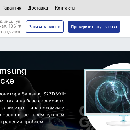
Гарантия
Доставка
Контакты
бинск, ул.
кая, 136
▼
Проверить статус заказа
Заказать звонок
:00 до 20:00
amsung
ске
монитора Samsung S27D391H
, так и на базе сервисного
 зависит от типа поломки и
р располагает всем нужным
странения проблем