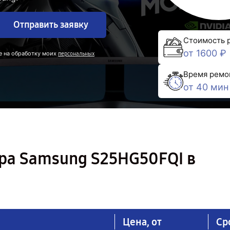
Отправить заявку
Стоимость 
от 1600 ₽
е на обработку моих
персональных
Время ремо
от 40 мин
ра Samsung S25HG50FQI в
Цена, от
Ср