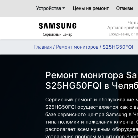
Устройства
Цены на ремонт
Отзывы
Челя
Артиллерийс
Ежедневно, с 10
Сервисный центр
/
/
S25HG50FQI
Главная
Ремонт мониторов
Ремонт монитора S
S25HG50FQI в Челя
Сервисный ремонт и обслуживание 
S25HG50FQI осуществляется как с вы
базе сервисного центра Samsung в Ч
типа поломки и пожелания клиента.
располагает всем нужным оборудова
устранения проблем мониторов Sams