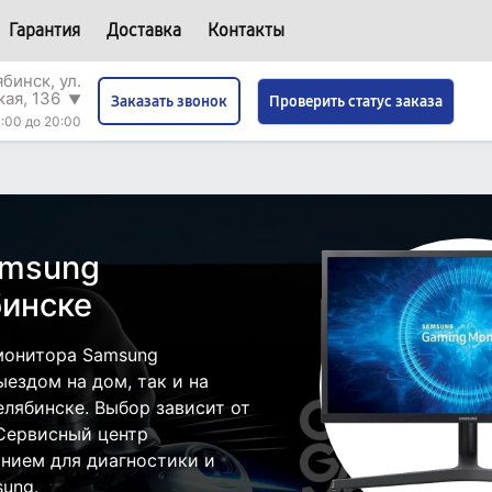
Гарантия
Доставка
Контакты
бинск, ул.
кая, 136
▼
Проверить статус заказа
Заказать звонок
:00 до 20:00
amsung
бинске
монитора Samsung
ездом на дом, так и на
елябинске. Выбор зависит от
 Сервисный центр
нием для диагностики и
ung.