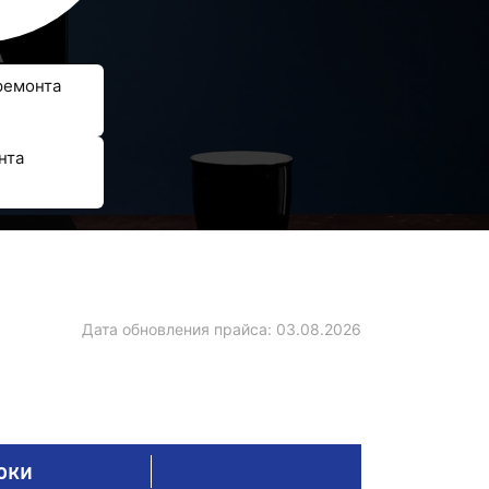
ремонта
нта
Дата обновления прайса:
03.08.2026
оки