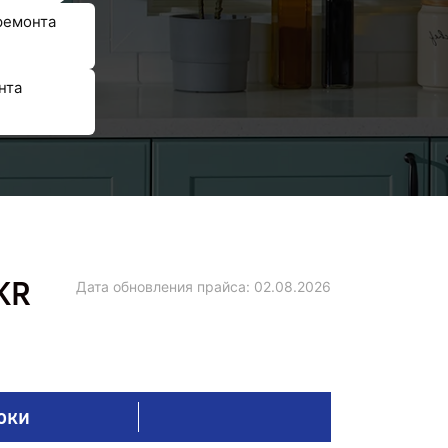
ремонта
нта
KR
Дата обновления прайса:
02.08.2026
оки