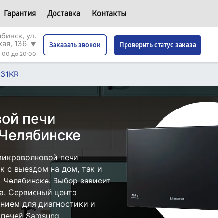
Гарантия
Доставка
Контакты
бинск, ул.
кая, 136
▼
Проверить статус заказа
Заказать звонок
:00 до 20:00
31KR
ой печи
Челябинске
микроволновой печи
 с выездом на дом, так и
в Челябинске. Выбор зависит
а. Сервисный центр
нием для диагностики и
печей Samsung.