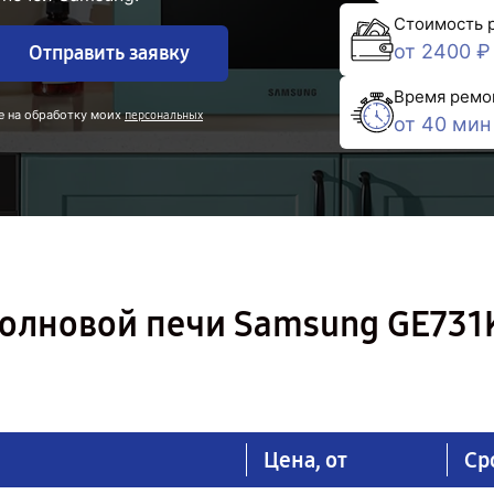
Стоимость 
от 2400 ₽
Отправить заявку
Время ремо
е на обработку моих
персональных
от 40 мин
олновой печи Samsung GE731
Цена, от
Ср