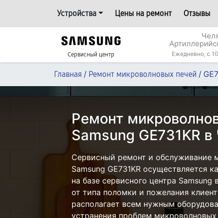
Устройства
Цены на ремонт
Отзывы
Челя
Артиллерийс
Ежедневно, с 10
Сервисный центр
/
/
GE7
Главная
Ремонт микроволновых печей
Ремонт микроволнов
Samsung GE731KR в 
Сервисный ремонт и обслуживание 
Samsung GE731KR осуществляется как
на базе сервисного центра Samsung 
от типа поломки и пожелания клиент
располагает всем нужным оборудова
устранения проблем микроволновых 