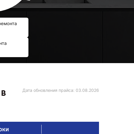
ремонта
нта
 в
Дата обновления прайса:
03.08.2026
оки