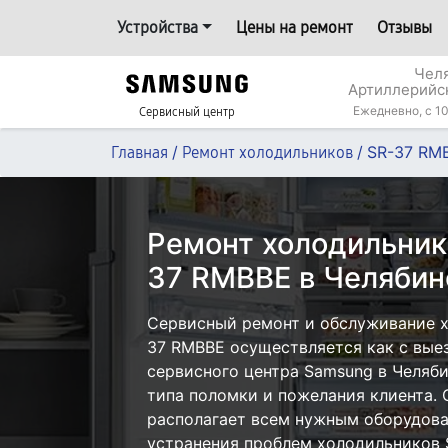
Устройства
Цены на ремонт
Отзывы
Челя
Артиллерийс
Ежедневно, с 10
Сервисный центр
/
/
SR-37 RM
Главная
Ремонт холодильников
Ремонт холодильник
37 RMBBE в Челябин
Сервисный ремонт и обслуживание 
37 RMBBE осуществляется как с выез
сервисного центра Samsung в Челяби
типа поломки и пожелания клиента.
располагает всем нужным оборудова
устранения проблем холодильников 