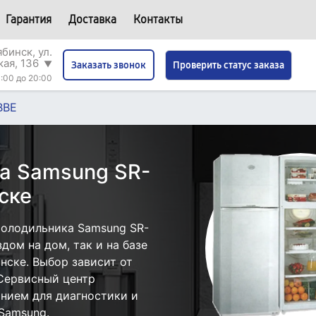
Гарантия
Доставка
Контакты
бинск, ул.
кая, 136
▼
Проверить статус заказа
Заказать звонок
:00 до 20:00
BBE
а Samsung SR-
ске
холодильника Samsung SR-
дом на дом, так и на базе
нске. Выбор зависит от
 Сервисный центр
нием для диагностики и
Samsung.