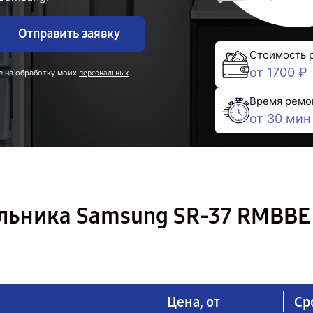
Отправить заявку
Стоимость 
от 1700 ₽
е на обработку моих
персональных
Время ремо
от 30 мин
льника Samsung SR-37 RMBBE
Цена, от
Ср